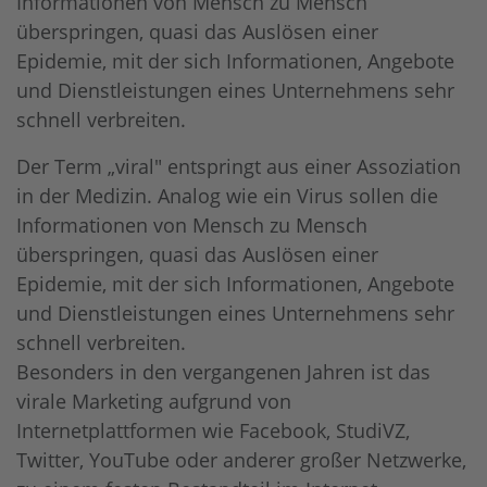
Informationen von Mensch zu Mensch
überspringen, quasi das Auslösen einer
Digitale Barrierefreiheit
Sharedien DAM
Epidemie, mit der sich Informationen, Angebote
und Dienstleistungen eines Unternehmens sehr
Contentful
schnell verbreiten.
Scaleflex DAM
Der Term „viral" entspringt aus einer Assoziation
in der Medizin. Analog wie ein Virus sollen die
Netlify
Informationen von Mensch zu Mensch
überspringen, quasi das Auslösen einer
OpenText
Epidemie, mit der sich Informationen, Angebote
Usercentrics
und Dienstleistungen eines Unternehmens sehr
schnell verbreiten.
Besonders in den vergangenen Jahren ist das
virale Marketing aufgrund von
Internetplattformen wie Facebook, StudiVZ,
Twitter, YouTube oder anderer großer Netzwerke,