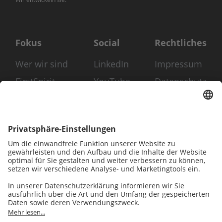
Fokus
Social
Rechtliches
Wer wir sind
LinkedIn
Impressum
FirstSpirit
YouTube
Datenschutz
Composable
Instagram
Disclaimer
DXP
AGB
Digitale
Barrierefreiheit
Digital
Experience
Strategie &
Consulting