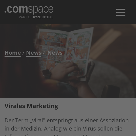
Leistungen
Strategie & Consulting
Lösungen
Home
News
News
Konzeption
Composable DXP
Technologien
CMS-Auswahl
Digital Asset Management
FirstSpirit
Referenzen
Projektmanagement
Content Management Systeme
Mercury Chatbot
Über uns
Virales Marketing
Website Relaunch
KI-Lösungen
Ibexa
Jobs
News
Blog
Kontakt
Der Term „viral" entspringt aus einer Assoziation
Webentwicklung
Hosting und Managed Services
Celum DAM
in der Medizin. Analog wie ein Virus sollen die
Digital Experience
Storyblok