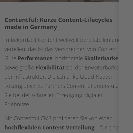
Digitale Barrierefreiheit
Sharedien DAM
Contentful: Kurze Content-Lifecycles
made in Germany
Contentful
In Rekordzeit Content weltweit bereitstellen und
Scaleflex DAM
verteilen: das ist das Versprechen von Contentful.
Netlify
Gute
Performance
, horizontale
Skalierbarkeit
sowie große
Flexibilität
bei der Erweiterbarkeit
OpenText
der Infrastruktur: Die schlanke Cloud Native-
Usercentrics
Lösung unseres Partners Contentful unterstützt
Sie bei der schnellen Erzeugung digitaler
Erlebnisse.
Mit Contentful CMS profitieren Sie von einer
hochflexiblen Content-Verteilung
– für eine