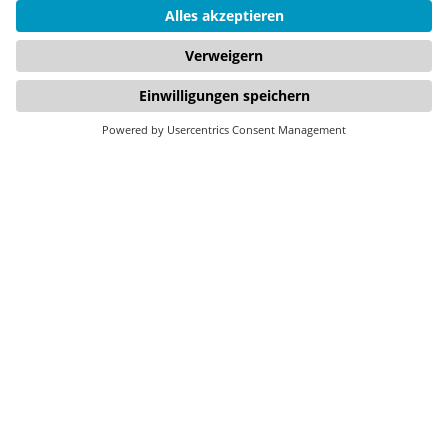
FirstSpirit
YouTube
Datenschutz
Composable
Instagram
Disclaimer
DXP
AGB
Digitale
Barrierefreiheit
Digital
Experience
Strategie &
Consulting
Jetzt zum Newsletter anmelden: Erhalten Sie alle zwei Monate
die wichtigsten Updates zu unseren Events, Use Cases und
digitalen Themen.