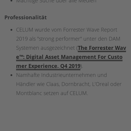
Mächtige Suche über alle Medien
Professionalität
CELUM wurde vom Forrester Wave Report
2019 als "strong performer" unter den DAM
Systemen ausgezeichnet (
The Forrester Wav
e™: Digital Asset Management For Custo
mer Experience, Q4 2019
).
Namhafte Industrieunternehmen und
Händler wie Claas, Dornbracht, L’Oreal oder
Montblanc setzen auf CELUM.