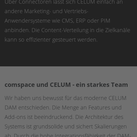
Über Connectoren lässt sich CELUM einfach an
andere Marketing- und Vertriebs-
Anwendersysteme wie CMS, ERP oder PIM
anbinden. Die Content-Verteilung in die Zielkanäle
kann so effizienter gesteuert werden.
comspace und CELUM - ein starkes Team
Wir haben uns bewusst für das moderne CELUM
DAM entschieden. Die Menge an Features und
Add-ons ist beeindruckend. Die Architektur des
Systems ist grundsolide und sichert Skalierungen
ab. Durch die hohe Integrationsfähigkeit der DAM-