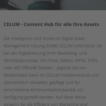
Digitale Barrierefreiheit
Sharedien DAM
Contentful
CELUM - Content Hub für alle Ihre Assets
Scaleflex DAM
Die intelligente und moderne Digital Asset
Netlify
Management-Lösung (DAM) CELUM unterstützt Sie
bei der Digitalisierung Ihrer Marketing- und
OpenText
Vertriebsprozesse. Ob Fotos, Videos, MP3s, PDFs
Usercentrics
oder MS-Office®-Dateien - jegliche Art von
Mediendatei kann im CELUM medienneutral und
übersichtlich verwaltet, gepflegt und für
verschiedene Kommunikationskanäle zur
Verfügung gestellt werden. Auf diese Weise
steigern Sie die Effizienz von Marketing und