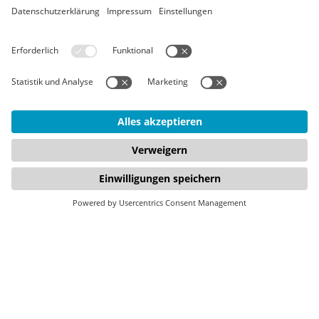
Unternehmen brauchen
starke digitale Lösungen.
Wir entwickeln sie.
Fokus
Social
Rechtliches
Wer wir sind
LinkedIn
Impressum
FirstSpirit
YouTube
Datenschutz
Composable
Instagram
Disclaimer
DXP
AGB
Digitale