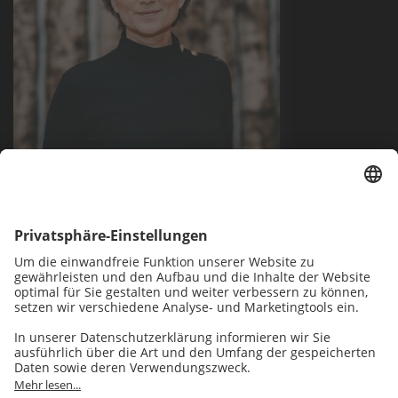
Sylvia Pauleikhoff
Projektleitung Neukunden
+49 521 986 47-304
sylvia.pauleikhoff@comspace.de