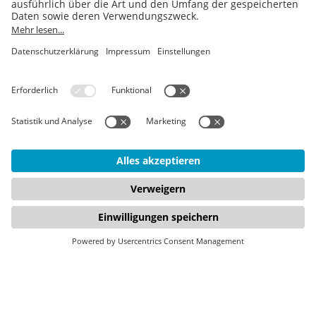
Fokus
Social
Rechtliches
Wer wir sind
LinkedIn
Impressum
FirstSpirit
YouTube
Datenschutz
Composable
Instagram
Disclaimer
DXP
AGB
Digitale
Barrierefreiheit
Digital
Experience
Strategie &
Consulting
Jetzt zum Newsletter anmelden: Erhalten Sie alle zwei Monate
die wichtigsten Updates zu unseren Events, Use Cases und
digitalen Themen.