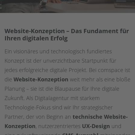
Digitale Barrierefreiheit
Sharedien DAM
Contentful
Website-Konzeption – Das Fundament für
Ihren digitalen Erfolg
Scaleflex DAM
Ein visionäres und technologisch fundiertes
Netlify
Konzept ist der unverzichtbare Startpunkt für
jedes erfolgreiche digitale Projekt. Bei comspace ist
OpenText
die
Website-Konzeption
weit mehr als eine bloße
Usercentrics
Planung – sie ist die Blaupause für Ihre digitale
Zukunft. Als Digitalagentur mit starkem
Technologie-Fokus sind wir Ihr strategischer
Partner, der von Beginn an
technische Website-
Konzeption
, nutzerzentriertes
UX-Design
und