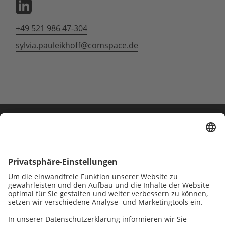
+49 521 986 47-304
sylvia.pauleikhoff@comspace.de
Unternehmen brauchen
starke digitale Lösungen.
Wir entwickeln sie.