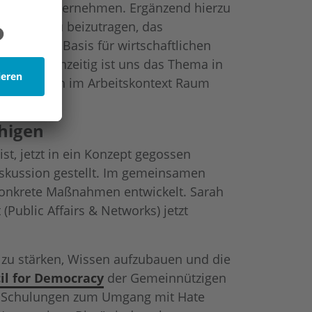
eln von Unternehmen. Ergänzend hierzu
ehmen dazu beizutragen, das
ie ist die Basis für wirtschaftlichen
ge. Gleichzeitig ist uns das Thema in
len wir auch im Arbeitskontext Raum
ähigen
t, jetzt in ein Konzept gegossen
iskussion gestellt. Im gemeinsamen
 konkrete Maßnahmen entwickelt. Sarah
(Public Affairs & Networks) jetzt
h zu stärken, Wissen aufzubauen und die
il for Democracy
der Gemeinnützigen
hr Schulungen zum Umgang mit Hate