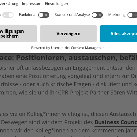
sozial, ökonomisch und ökologisch nachhaltiges Hand
ngagement. Im Kern geht es für uns darum, als Untern
u erhalten und zu stabilisieren. Eine starke Demokrat
damit unsere eigene wirtschaftliche Handlungsgrundla
Kolleg*innen einfach persönlich wichtig und dem wol
ce: Positionieren, austauschen, bef
bisher oft anlassbezogen an Engagement entstanden is
haben eine Positionierung vorgelegt und intern zur D
isse - oder auch kritische Fragen - diskutiert und
mmen, wie sie und ihr CPR-Projekt-Partner Sören Witt 
 es vielen Kolleg*innen wichtig ist, diesen Austausc
. Deswegen sind wir dem Projekt des
Business Counc
 können wir den Kolleg*innen ab dem kommenden Ja