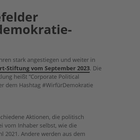
+49 151 550 560-66
+49 151 550 560-66
+49 151 550 560-66
efelder
sylvia.pauleikhoff@comspace.de
sylvia.pauleikhoff@comspace.de
sylvia.pauleikhoff@comspace.de
 demokratie-
hren stark angestiegen und weiter in
ert-Stiftung vom September 2023
. Die
ung heißt “Corporate Political
nter dem Hashtag #WirfürDemokratie
hiedene Aktionen, die politisch
i vom Inhaber selbst, wie die
ahl 2021. Andere werden aus dem