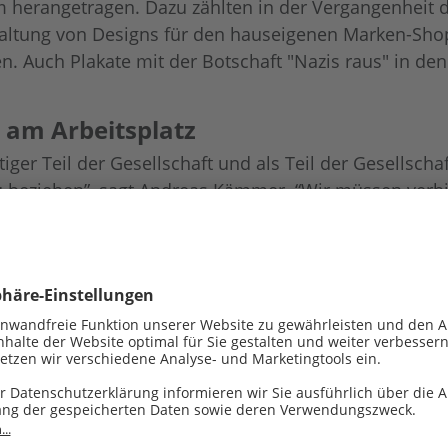
 herangetragen. Dazu zählten in der Vergangenheit d
taltung von Designs für den hauseigenen Marken-Sho
n. Auch Plakate mit der Botschaft "Nazis raus" in de
ch am Arbeitsplatz
ger Teil der Gesellschaft und als Teil der Gesellschaf
u beziehen”, sagt Andreas Kämmer. “Wir müssen verh
n wir uns aktiv für demokratische Werte ein.”
rofessor für wirtschaftspolitischen Journalismus an d
0.23). Als Reaktion zu den jüngsten Wahlerfolgen der
nehmen sollten offensiv für liberale Werte werben, vo
bility: Was hinter dem Begriff steckt
 Corporate Social Responsibility (CSR) ableiten, das
 People & Culture Officer bei comspace, und ergänzt: