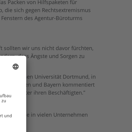
as Packen von Hilfspaketen für
p, die sich gegen Rechtsextremismus
n Fenstern des Agentur-Büroturms
t sollten wir uns nicht davor fürchten,
indern, dass Ängste und Sorgen zu
er Technischen Universität Dortmund, in
 AfD in Hessen und Bayern kommentiert
r allem unter ihren Beschäftigten.”
 mittlerweile in vielen Unternehmen