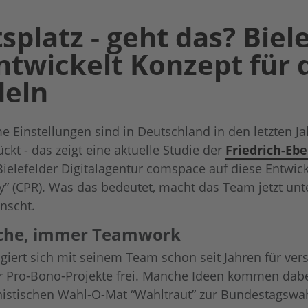
splatz - geht das? Biel
ntwickelt Konzept für
deln
e Einstellungen sind in Deutschland in den letzten Ja
ückt - das zeigt eine aktuelle Studie der
Friedrich-Eb
ielefelder Digitalagentur comspace auf diese Entwickl
ty” (CPR). Was das bedeutet, macht das Team jetzt u
nscht.
ache, immer Teamwork
ert sich mit seinem Team schon seit Jahren für versc
 für Pro-Bono-Projekte frei. Manche Ideen kommen dabe
inistischen Wahl-O-Mat “Wahltraut” zur Bundestagsw