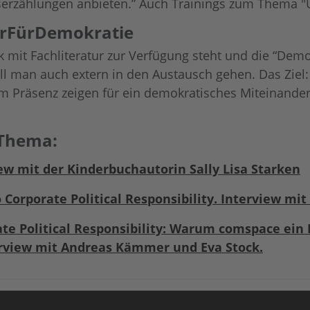
rzählungen anbieten.” Auch Trainings zum Thema "U
rFürDemokratie
it Fachliteratur zur Verfügung steht und die “Demokr
l man auch extern in den Austausch gehen. Das Ziel
Präsenz zeigen für ein demokratisches Miteinander 
 Thema:
ew mit der Kinderbuchautorin Sally Lisa Starken
 Corporate Political Responsibility. Interview mi
te Political Responsibility: Warum comspace ein 
erview mit Andreas Kämmer und Eva Stock.