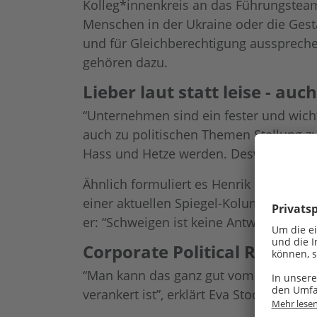
Kolleg*innenkreis an das Führungsteam
Menschen in der Ukraine oder die Ges
und für Gleichberechtigung ausspreche
gehören dazu.
Lieber laut statt leise - au
“Unternehmen sind ein fester und wichti
auch zu politischen Themen Stellung z
Hass und Hetze werden. Deswegen setze
Ähnlich formuliert es Henrik Müller, P
einer aktuellen Spiegel-Kolumne (10.1
er: “Schweigen ist keine Antwort. Unter
Corporate Political Responsi
“Man kann das ganz gut vom Konzept der
verankert ist”, erklärt Eva Stock, Chief