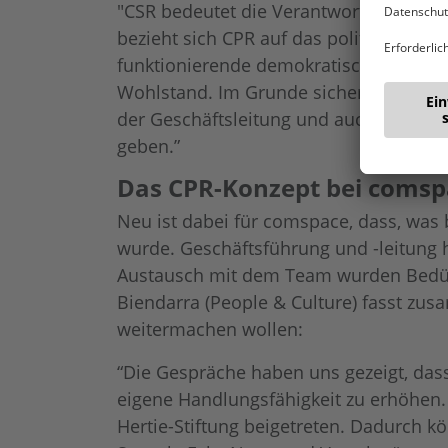
"CSR bedeutet die Verantwortung für 
bezieht sich CPR auf das politische E
funktionierende demokratische Gebilde z
Wohlstand. Im Grunde sichern wir uns 
der Geschäftsleitung und auch vielen 
geben.”
Das CPR-Konzept bei comspa
Neu ist dabei für comspace, dass, was 
wurde. Geschäftsführung und -leitung 
Austausch mit dem Team wurden Bedürfn
Biendarra (People & Culture) fasst zusa
weitermachen wollen:
“Die Gespräche haben uns gezeigt, dass
eigene Handlungsfähigkeit zu erhöhen
Hertie-Stiftung beigetreten. Dadurch