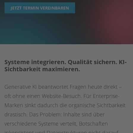
JETZT TERMIN VEREINBAREN
Digitale Barrierefreiheit
Sharedien DAM
Contentful
Scaleflex DAM
Netlify
Systeme integrieren. Qualität sichern. KI-
Sichtbarkeit maximieren.
OpenText
Usercentrics
Generative KI beantwortet Fragen heute direkt –
oft ohne einen Website-Besuch. Für Enterprise-
Marken sinkt dadurch die organische Sichtbarkeit
drastisch. Das Problem: Inhalte sind über
verschiedene Systeme verteilt, Botschaften
inkonsistent und Datenstrukturen nicht darauf