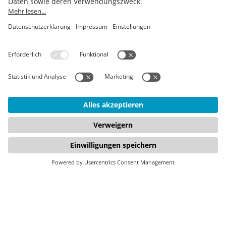
FirstSpirit
YouTube
Datenschutz
Composable
Instagram
Disclaimer
DXP
AGB
Digitale
Barrierefreiheit
Digital
Experience
Strategie &
Consulting
Jetzt zum Newsletter anmelden: Erhalten Sie alle zwei Monate
die wichtigsten Updates zu unseren Events, Use Cases und
digitalen Themen.