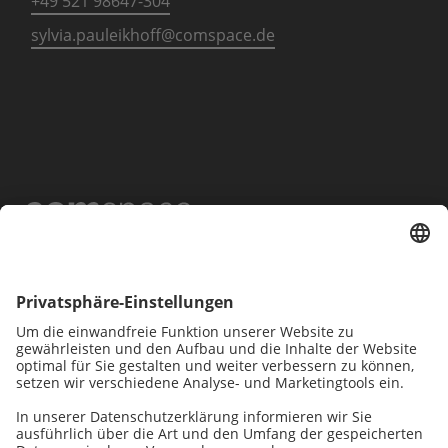
+49 521 98647-304
sylvia.pauleikhoff@comspace.de
Unternehmen brauchen
starke digitale Lösungen.
Wir entwickeln sie.
Fokus
Social
Rechtliches
Wer wir sind
LinkedIn
Impressum